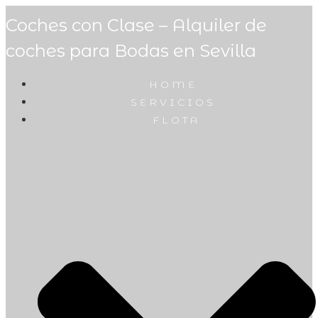
Coches con Clase – Alquiler de
coches para Bodas en Sevilla
HOME
SERVICIOS
FLOTA