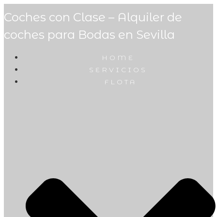
Coches con Clase – Alquiler de
coches para Bodas en Sevilla
HOME
SERVICIOS
FLOTA