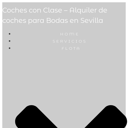
Coches con Clase – Alquiler de
coches para Bodas en Sevilla
HOME
SERVICIOS
FLOTA