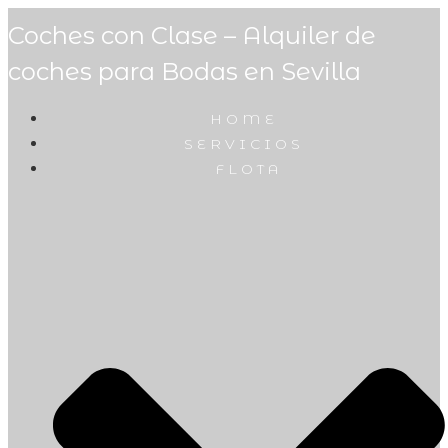
Coches con Clase – Alquiler de
coches para Bodas en Sevilla
HOME
SERVICIOS
FLOTA