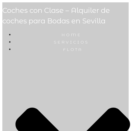
Coches con Clase – Alquiler de
coches para Bodas en Sevilla
HOME
SERVICIOS
FLOTA