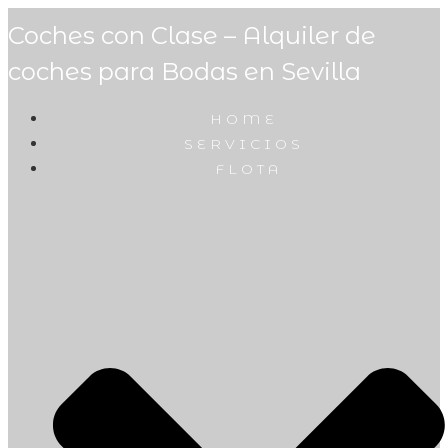
Coches con Clase – Alquiler de
coches para Bodas en Sevilla
HOME
SERVICIOS
FLOTA