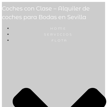
Coches con Clase – Alquiler de
coches para Bodas en Sevilla
HOME
SERVICIOS
FLOTA