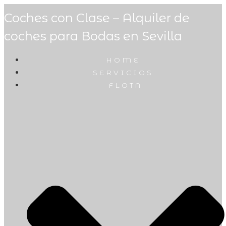
Coches con Clase – Alquiler de
coches para Bodas en Sevilla
HOME
SERVICIOS
FLOTA