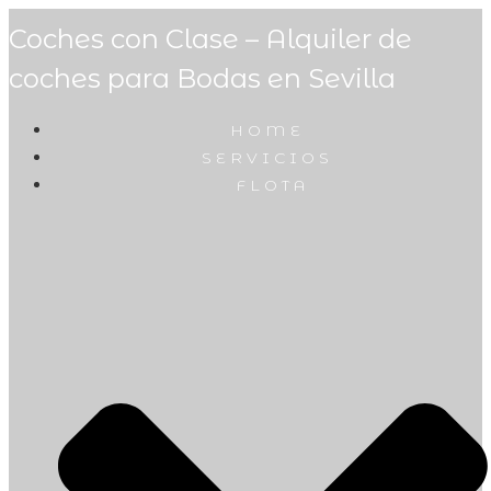
Coches con Clase – Alquiler de
coches para Bodas en Sevilla
HOME
SERVICIOS
FLOTA