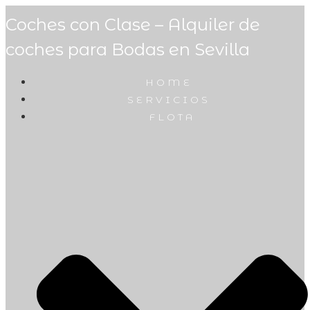
Coches con Clase – Alquiler de
coches para Bodas en Sevilla
HOME
SERVICIOS
FLOTA