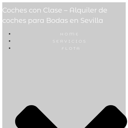
Coches con Clase – Alquiler de
coches para Bodas en Sevilla
HOME
SERVICIOS
FLOTA