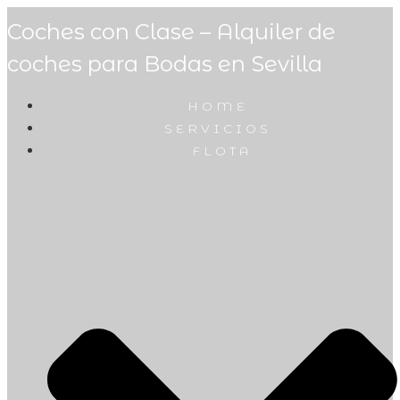
Coches con Clase – Alquiler de
coches para Bodas en Sevilla
HOME
SERVICIOS
FLOTA