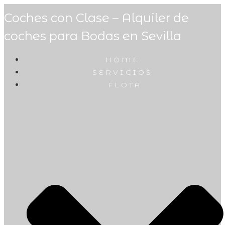
Coches con Clase – Alquiler de
coches para Bodas en Sevilla
HOME
SERVICIOS
FLOTA