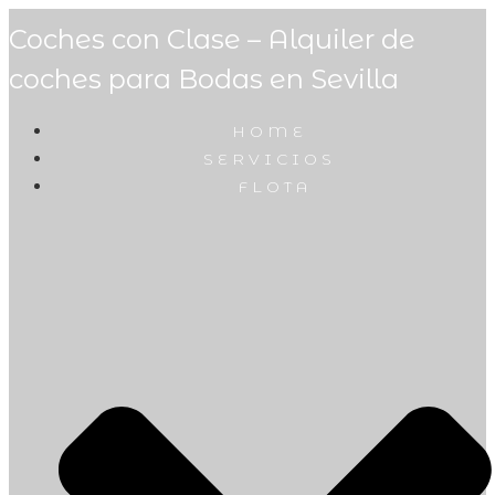
Coches con Clase – Alquiler de
coches para Bodas en Sevilla
HOME
SERVICIOS
FLOTA