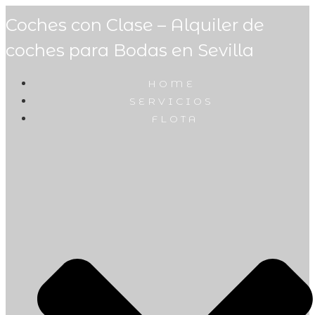
Coches con Clase – Alquiler de
coches para Bodas en Sevilla
HOME
SERVICIOS
FLOTA